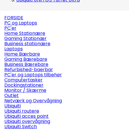
FORSIDE
PC og Laptops
PC'er
Home Stationære
Gaming Stationær
Business stationære
Laptops
Home Bærbare
Gaming Bærebare
Business Bærebare
Refurbished-baerbar
PC'er og Laptops tilbehør
Computertasker
Dockingstationer
Monitor / Skærme
Outlet
Netværk og Overvågning
Ubiquiti
Ubiquiti routere
Ubiquiti acces point
Ubiquiti overvågning
Ubiquiti Switch