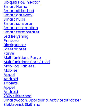
Ubiquiti PoE injector
Smart Home
Smart sikkerhed
Smart gateway
Smart hubs
Smart sensorer
Smart automation
Smart termostater
Led Belysning
Printere
Blækprinter
Laserprinter
Farve
Multifunktions Farve
Multifunktions Sort / Hvid
Mobil og Tablets
Mobiler
Appel
Android
Tablets
Appel
Android
230v Sikkerhed
Smartwatch, Sportsur & Aktivitetstracker
Elektronisk Skiltning