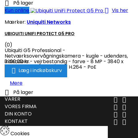

På lager

Kun online
Vis her
Mærker:
Uniquiti Networks
UBIQUITI UNIFI PROTECT G5 PRO
(0)
Ubiquiti G5 Professional -
Netværksovervågningskamera - kugle - udendørs,
indendørs - vejrbestandig - farve - 8 MP - 3840 x
3.100,00 kr.
2160 - audio - LAN 10/100 - H.264 - PoE

Læg i indkøbskurv
Mere

På lager
VARER


VORES FIRMA


DIN KONTO


KONTAKT


Cookies