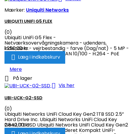
Mærker:
Uniquiti Networks
UBIQUITI UNIFI G5 FLEX
(0)
Ubiquiti UniFi G5 Flex -
Netværksovervågningskamera - udendørs,
indendørs - vejrbestandig - farve (Dag/nat) - 5 MP -
1.250,00 kr.
2688 x 1512 - 2K - audio - LAN 10/100 - H.264 - PoE

Læg i indkøbskurv
Mere

På lager

Vis her
UBI-UCK-G2-SSD
(0)
Ubiquiti Networks UniFi Cloud Key Gen2 1TB SSD 2.5”
Hard Drive Inc. Ubiquiti Networks UniFi Cloud Key
Gen2 1TB SSD Ubiquiti Networks UniFi Cloud Key Gen2
2.840,00 kr.
1TB SSD 2,5” harddisk inkluderet Kompakt UniFi-

Læg i indkøbskurv