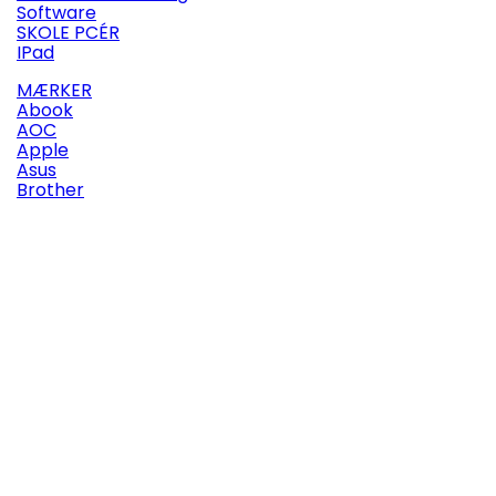
Software
SKOLE PCÉR
IPad
MÆRKER
Abook
AOC
Apple
Asus
Brother

Vis her
Mærker:
Heiman Technology
HEIMAN WS2SA-1 TUYA OPTICAL WIFI SMOKE DETECTOR
(0)
179,00 kr.

Læg i indkøbskurv
Mere