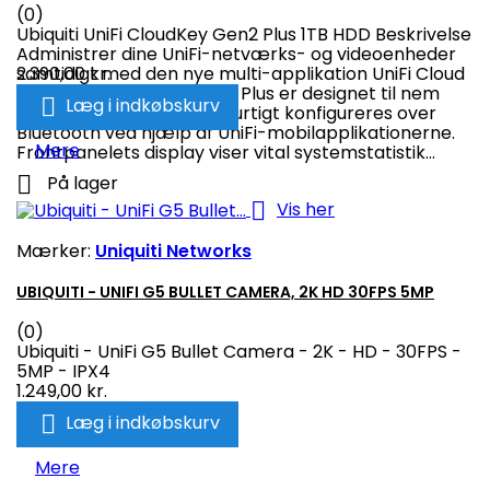
(0)
Ubiquiti UniFi CloudKey Gen2 Plus 1TB HDD Beskrivelse
Administrer dine UniFi-netværks- og videoenheder
samtidigt med den nye multi-applikation UniFi Cloud
2.390,00 kr.
Key G2 Plus. Cloud Key G2 Plus er designet til nem

Læg i indkøbskurv
implementering og kan hurtigt konfigureres over
Bluetooth ved hjælp af UniFi-mobilapplikationerne.
Mere
Frontpanelets display viser vital systemstatistik...

På lager

Vis her
Mærker:
Uniquiti Networks
UBIQUITI - UNIFI G5 BULLET CAMERA, 2K HD 30FPS 5MP
(0)
Ubiquiti - UniFi G5 Bullet Camera - 2K - HD - 30FPS -
5MP - IPX4
1.249,00 kr.

Læg i indkøbskurv
Mere