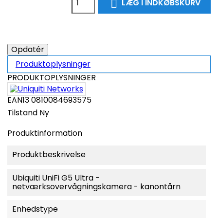
LÆG I INDKØBSKURV

Produktoplysninger
PRODUKTOPLYSNINGER
EAN13
0810084693575
Tilstand
Ny
Produktinformation
Produktbeskrivelse
Ubiquiti UniFi G5 Ultra -
netværksovervågningskamera - kanontårn
Enhedstype