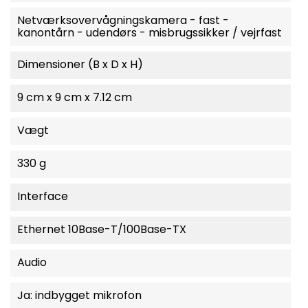
Netværksovervågningskamera - fast -
kanontårn - udendørs - misbrugssikker / vejrfast
Dimensioner (B x D x H)
9 cm x 9 cm x 7.12 cm
Vægt
330 g
Interface
Ethernet 10Base-T/100Base-TX
Audio
Ja: indbygget mikrofon