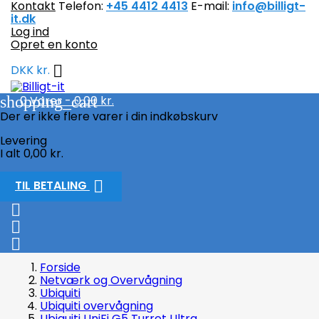
Kontakt
Telefon:
+45 4412 4413
E-mail:
info@billigt-
it.dk
Log ind
Opret en konto

DKK kr.
shopping_cart
0
Varer - 0,00 kr.
Der er ikke flere varer i din indkøbskurv
Levering
I alt
0,00 kr.

TIL BETALING



Forside
Netværk og Overvågning
Ubiquiti
Ubiquiti overvågning
Ubiquiti UniFi G5 Turret Ultra