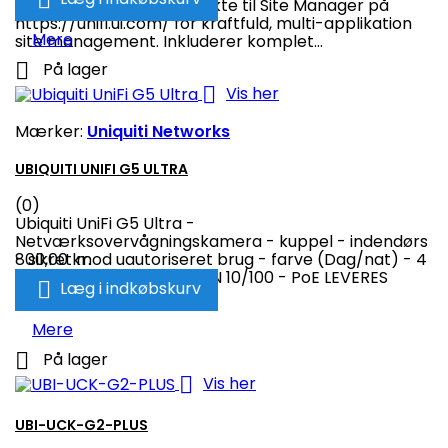
konsol, der forbinder direkte til Site Manager på
https://unifi.ui.com/ for kraftfuld, multi-applikation
Mere
site management. Inkluderer komplet...

På lager

Vis her
Mærker:
Uniquiti Networks
UBIQUITI UNIFI G5 ULTRA
(0)
Ubiquiti UniFi G5 Ultra -
Netværksovervågningskamera - kuppel - indendørs
- sikret mod uautoriseret brug - farve (Dag/nat) - 4
800,00 kr.
MP - 2688 x 1512 - 2K - LAN 10/100 - PoE LEVERES

Læg i indkøbskurv
OGSÅ I SORT
Mere

På lager

Vis her
UBI-UCK-G2-PLUS