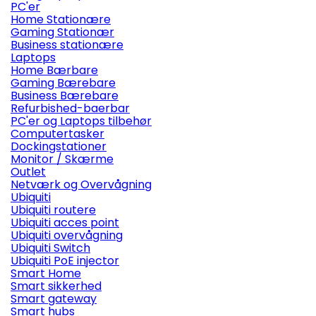
PC'er
Home Stationære
Gaming Stationær
Business stationære
Laptops
Home Bærbare
Gaming Bærebare
Business Bærebare
Refurbished-baerbar
PC'er og Laptops tilbehør
Computertasker
Dockingstationer
Monitor / Skærme
Outlet
Netværk og Overvågning
Ubiquiti
Ubiquiti routere
Ubiquiti acces point
Ubiquiti overvågning
Ubiquiti Switch
Ubiquiti PoE injector
Smart Home
Smart sikkerhed
Smart gateway
Smart hubs