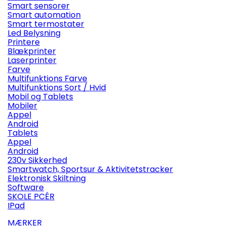
Smart sensorer
Smart automation
Smart termostater
Led Belysning
Printere
Blækprinter
Laserprinter
Farve
Multifunktions Farve
Multifunktions Sort / Hvid
Mobil og Tablets
Mobiler
Appel
Android
Tablets
Appel
Android
230v Sikkerhed
Smartwatch, Sportsur & Aktivitetstracker
Elektronisk Skiltning
Software
SKOLE PCÉR
IPad
MÆRKER