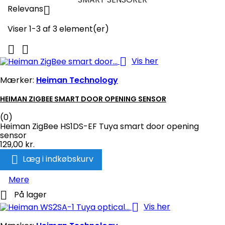
Relevans

Viser 1-3 af 3 element(er)



Vis her
Mærker:
Heiman Technology
HEIMAN ZIGBEE SMART DOOR OPENING SENSOR
(0)
Heiman ZigBee HS1DS-EF Tuya smart door opening
sensor
129,00 kr.

Læg i indkøbskurv
Mere

På lager

Vis her