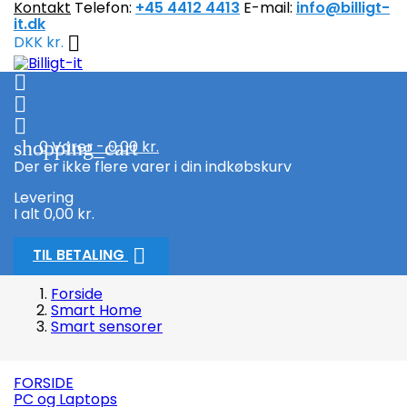
Kontakt
Telefon:
+45 4412 4413
E-mail:
info@billigt-
it.dk

DKK kr.



shopping_cart
0
Varer - 0,00 kr.
Der er ikke flere varer i din indkøbskurv
Levering
I alt
0,00 kr.

TIL BETALING
Forside
Smart Home
Smart sensorer
FORSIDE
PC og Laptops