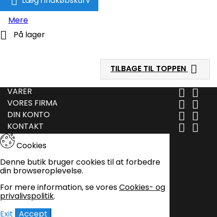

Læg i indkøbskurv
Mere

På lager

TILBAGE TIL TOPPEN
VARER


VORES FIRMA


DIN KONTO


KONTAKT


Cookies
Denne butik bruger cookies til at forbedre
din browseroplevelse.
For mere information, se vores
Cookies- og
privalivspolitik
.
Exit
Accept