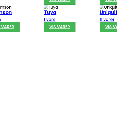
mson
Tuya
Uniqui
e
1 vare
11 varer
S VARER
VIS VARER
VIS V