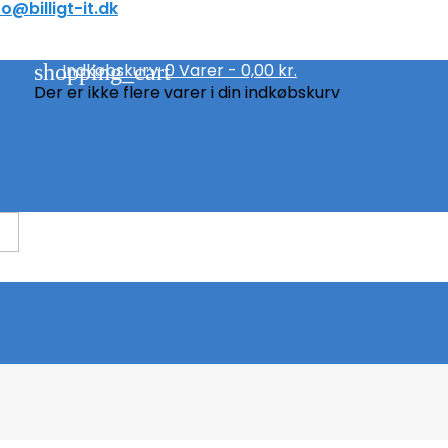
fo@billigt-it.dk
shopping_cart
Indkøbskurv:
0
Varer - 0,00 kr.
Der er ikke flere varer i din indkøbskurv