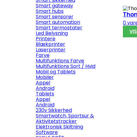
Smart sikkerhed
Smart gateway
Smart hubs
Tho
Smart sensorer
Smart automation
0 var
Smart termostater
VI
Led Belysning
Printere
Blækprinter
Laserprinter
Farve
Multifunktions Farve
Multifunktions Sort / Hvid
Mobil og Tablets
Mobiler
Appel
Android
Tablets
Appel
Android
230v Sikkerhed
Smartwatch, Sportsur &
Aktivitetstracker
Elektronisk Skiltning
Software