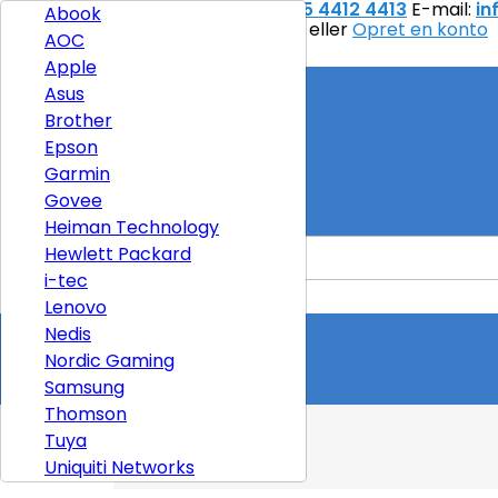
Kontakt
Telefon:
+45 4412 4413
E-mail:
in
Abook
Velkommen,
Log ind
eller
Opret en konto
AOC

DKK kr.
Apple
Asus
Brother
Levering
Epson
I alt
0,00 kr.
Garmin
Govee

TIL BETALING
Heiman Technology
Hewlett Packard
i-tec

Lenovo
Forside
Nedis
Produkter
Nordic Gaming
Alle mærker
Samsung
Thomson
Forside
Tuya
Mærker
Uniquiti Networks