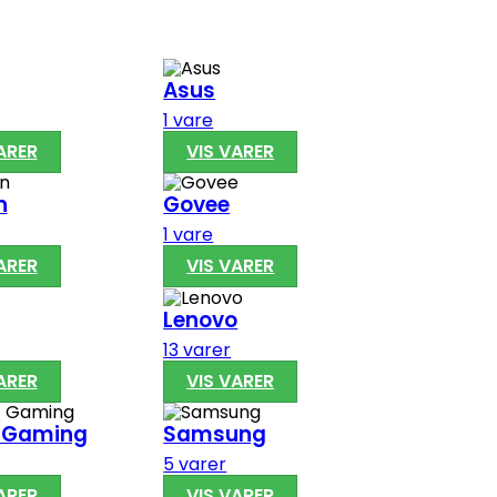
Asus
1 vare
ARER
VIS VARER
n
Govee
1 vare
ARER
VIS VARER
Lenovo
13 varer
ARER
VIS VARER
c Gaming
Samsung
5 varer
ARER
VIS VARER