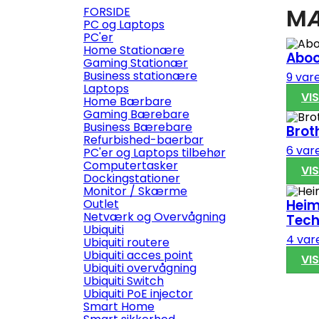
MÆ
FORSIDE
PC og Laptops
PC'er
Home Stationære
Abo
Gaming Stationær
Business stationære
9 var
Laptops
VI
Home Bærbare
Gaming Bærebare
Business Bærebare
Brot
Refurbished-baerbar
6 var
PC'er og Laptops tilbehør
Computertasker
VI
Dockingstationer
Monitor / Skærme
Hei
Outlet
Netværk og Overvågning
Tech
Ubiquiti
4 var
Ubiquiti routere
Ubiquiti acces point
VI
Ubiquiti overvågning
Ubiquiti Switch
Ubiquiti PoE injector
Smart Home