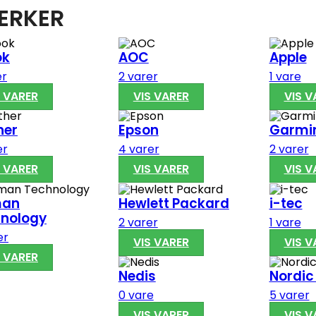
RKER
ok
AOC
Apple
er
2 varer
1 vare
S VARER
VIS VARER
VIS V
her
Epson
Garmi
er
4 varer
2 varer
S VARER
VIS VARER
VIS V
man
Hewlett Packard
i-tec
nology
2 varer
1 vare
er
VIS VARER
VIS V
S VARER
Nedis
Nordi
0 vare
5 varer
VIS VARER
VIS V