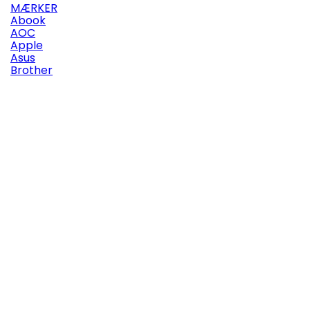
MÆRKER
Abook
AOC
Apple
Asus
Brother

Vis her
Mærker:
Heiman Technology
HEIMAN WS2SA-1 TUYA OPTICAL WIFI SMOKE DETECTOR
(0)
179,00 kr.

Læg i indkøbskurv
Mere

På lager

Vis her
Mærker:
Lenovo