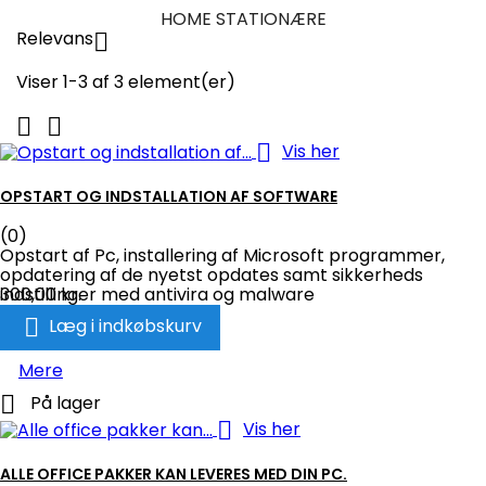
HOME STATIONÆRE
Relevans

Viser 1-3 af 3 element(er)



Vis her
OPSTART OG INDSTALLATION AF SOFTWARE
(0)
Opstart af Pc, installering af Microsoft programmer,
opdatering af de nyetst opdates samt sikkerheds
indstillinger med antivira og malware
300,00 kr.

Læg i indkøbskurv
Mere

På lager

Vis her
ALLE OFFICE PAKKER KAN LEVERES MED DIN PC.