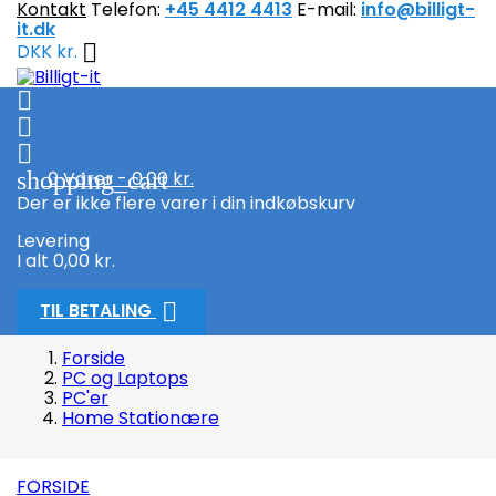
Kontakt
Telefon:
+45 4412 4413
E-mail:
info@billigt-
it.dk

DKK kr.



shopping_cart
0
Varer - 0,00 kr.
Der er ikke flere varer i din indkøbskurv
Levering
I alt
0,00 kr.

TIL BETALING
Forside
PC og Laptops
PC'er
Home Stationære
FORSIDE