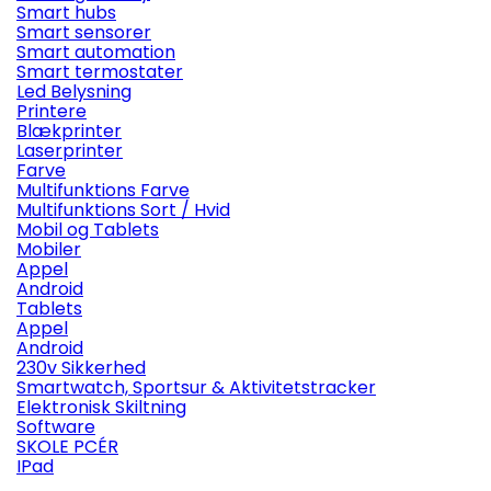
Smart hubs
Smart sensorer
Smart automation
Smart termostater
Led Belysning
Printere
Blækprinter
Laserprinter
Farve
Multifunktions Farve
Multifunktions Sort / Hvid
Mobil og Tablets
Mobiler
Appel
Android
Tablets
Appel
Android
230v Sikkerhed
Smartwatch, Sportsur & Aktivitetstracker
Elektronisk Skiltning
Software
SKOLE PCÉR
IPad