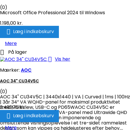
(0)
Microsoft Office Professional 2024 til Windows
1.198,00 kr.

Læg i indkøbskurv
Mere

På lager

Vis her
Mærker:
AOC
AOC 34" CU34V5C
(0)
AOC 34" CU34V5C | 3440x1440 | VA | Curved | 1ms | 100Hz
| 3år 34” VA WQHD-panel for maksimal produktivitet
med MultiView, USB-C og PD65WAOC CU34V5C er
2.493,75 kr.
udstyret med et 34” buet VA-panel med Ultrawide QHD

Læg i indkøbskurv
21:9-opløsning, der giver en imponerende og
omsluttende visningsoplevelse i et tre-sidet rammeløst
Mere
design, som kan vippes og højdejusteres efter behov....