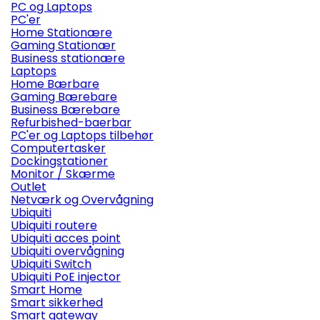
PC og Laptops
PC'er
Home Stationære
Gaming Stationær
Business stationære
Laptops
Home Bærbare
Gaming Bærebare
Business Bærebare
Refurbished-baerbar
PC'er og Laptops tilbehør
Computertasker
Dockingstationer
Monitor / Skærme
Outlet
Netværk og Overvågning
Ubiquiti
Ubiquiti routere
Ubiquiti acces point
Ubiquiti overvågning
Ubiquiti Switch
Ubiquiti PoE injector
Smart Home
Smart sikkerhed
Smart gateway